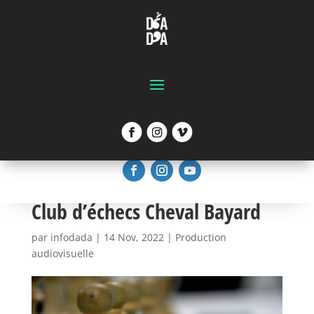
Club d’échecs Cheval Bayard
par
infodada
|
14 Nov, 2022
|
Production
audiovisuelle