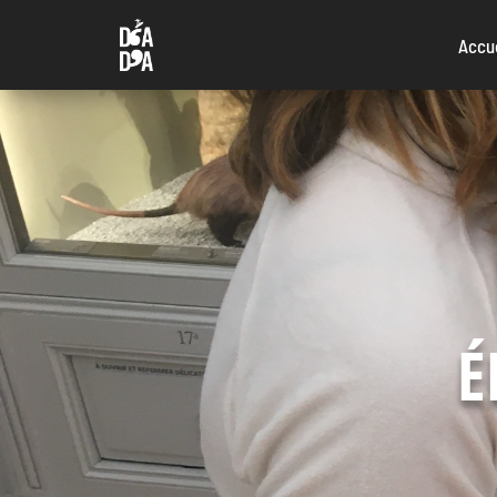
Accu
É