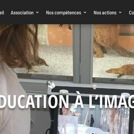
eil
Association
Nos compétences
Nos actions
Co
DUCATION À L’IMA