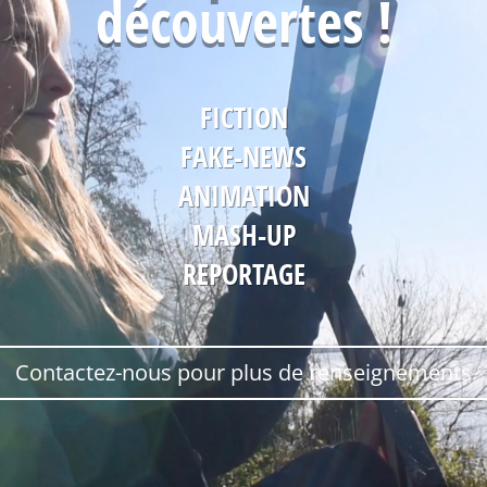
découvertes !
FICTION
FAKE-NEWS
ANIMATION
MASH-UP
REPORTAGE
Contactez-nous pour plus de renseignements