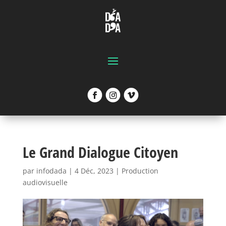
Le Grand Dialogue Citoyen
par
infodada
|
4 Déc, 2023
|
Production
audiovisuelle