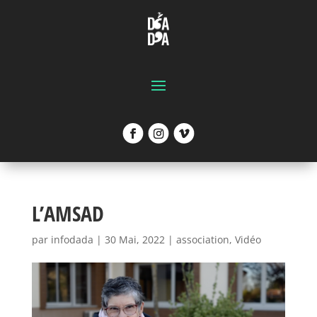
L’AMSAD
par
infodada
|
30 Mai, 2022
|
association
,
Vidéo