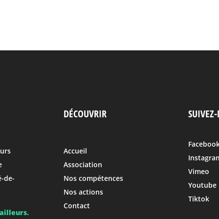
DÉCOUVRIR
SUIVEZ-
Faceboo
eurs
Accueil
Instagra
e
Association
Vimeo
é-de-
Nos compétences
Youtube
Nos actions
Tiktok
Contact
illeurs.